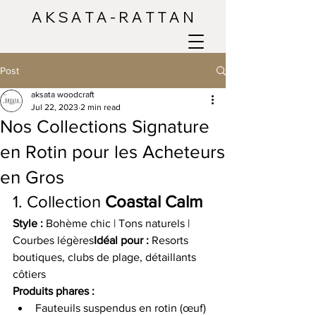
A K S A T A - R A T T A N
Post
aksata woodcraft
Jul 22, 2023
2 min read
Nos Collections Signature
en Rotin pour les Acheteurs
en Gros
1. Collection 
Coastal Calm
Style :
 Bohème chic | Tons naturels | 
Courbes légères
Idéal pour :
 Resorts 
boutiques, clubs de plage, détaillants 
côtiers
Produits phares :
Fauteuils suspendus en rotin (œuf)