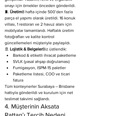
onayı için örnekler önceden gönderildi.
🧵 
Üretim
8 hafta içinde 500’den fazla 
parça el yapımı olarak üretildi. 16 konuk 
villası, 1 restoran ve 2 havuz alanı için 
mobilyalar tamamlandı. Haftalık üretim 
fotoğrafları ve kalite kontrol 
güncellemeleri müşteriyle paylaşıldı.
🚢 
Lojistik & Belgeler
Biz üstlendik:
Barkod & etiketli ihracat paketleme
SVLK (yasal ahşap doğrulaması)
Fumigasyon, ISPM-15 paletler
Paketleme listesi, COO ve ticari 
fatura
Tüm konteynerler Surabaya – Brisbane 
hattıyla gönderildi ve kurulum için net 
teslimat takvimi sağlandı.
4. Müşterinin Aksata 
Rattan’ı Tercih Nedeni