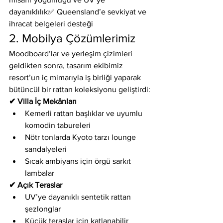
dayanıklılık✅ Queensland’e sevkiyat ve 
ihracat belgeleri desteği
2. Mobilya Çözümlerimiz
Moodboard’lar ve yerleşim çizimleri 
geldikten sonra, tasarım ekibimiz 
resort’un iç mimarıyla iş birliği yaparak 
bütüncül bir rattan koleksiyonu geliştirdi:
✔ Villa İç Mekânları
Kemerli rattan başlıklar ve uyumlu 
komodin tabureleri
Nötr tonlarda Kyoto tarzı lounge 
sandalyeleri
Sıcak ambiyans için örgü sarkıt 
lambalar
✔ Açık Teraslar
UV’ye dayanıklı sentetik rattan 
şezlonglar
Küçük teraslar için katlanabilir 