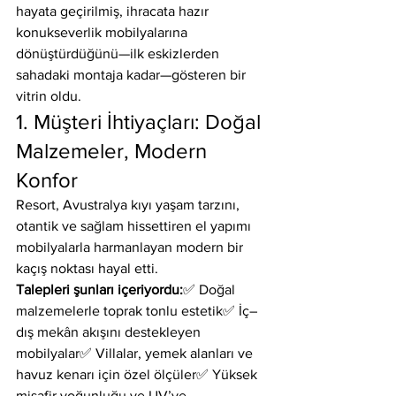
hayata geçirilmiş, ihracata hazır 
konukseverlik mobilyalarına 
dönüştürdüğünü—ilk eskizlerden 
sahadaki montaja kadar—gösteren bir 
vitrin oldu.
1. Müşteri İhtiyaçları: Doğal 
Malzemeler, Modern 
Konfor
Resort, Avustralya kıyı yaşam tarzını, 
otantik ve sağlam hissettiren el yapımı 
mobilyalarla harmanlayan modern bir 
kaçış noktası hayal etti.
Talepleri şunları içeriyordu:
✅ Doğal 
malzemelerle toprak tonlu estetik✅ İç–
dış mekân akışını destekleyen 
mobilyalar✅ Villalar, yemek alanları ve 
havuz kenarı için özel ölçüler✅ Yüksek 
misafir yoğunluğu ve UV’ye 