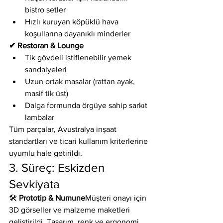
bistro setler
Hızlı kuruyan köpüklü hava 
koşullarına dayanıklı minderler
✔ Restoran & Lounge
Tik gövdeli istiflenebilir yemek 
sandalyeleri
Uzun ortak masalar (rattan ayak, 
masif tik üst)
Dalga formunda örgüye sahip sarkıt 
lambalar
Tüm parçalar, Avustralya inşaat 
standartları ve ticari kullanım kriterlerine 
uyumlu hale getirildi.
3. Süreç: Eskizden 
Sevkiyata
🛠️ 
Prototip & Numune
Müşteri onayı için 
3D görseller ve malzeme maketleri 
geliştirildi. Tasarım, renk ve ergonomi 