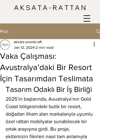
A K S A T A - R A T T A N
Post
aksata woodcraft
Jan 12, 2024
2 min read
Vaka Çalışması:
Avustralya’daki Bir Resort
İçin Tasarımdan Teslimata
Tasarım Odaklı Bir İş Birliği
2025’in başlarında, Avustralya’nın Gold 
Coast bölgesindeki butik bir resort, 
doğadan ilham alan markalarıyla uyumlu 
özel rattan mobilyalar sunabilecek bir 
ortak arayışına girdi. Bu proje, 
ekibimizin fikirleri nasıl tam anlamıyla 