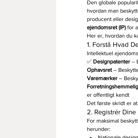
Den globale popularit
hvordan man beskytte
producent eller desig
ejendomsret (IP)
 for 
Her er, hvordan du ka
1. Forstå Hvad D
Intellektuel ejendoms
✅ 
Designpatenter
 – 
Ophavsret
 – Beskytt
Varemærker
 – Besky
Forretningshemmeli
er offentligt kendt
Det første skridt er a
2. Registrér Dine
For maksimal beskytte
herunder:
Nationale design