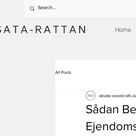
 A T A - R A T T A N
Home
All Posts
aksata woodcraft
Ja
Sådan Bes
Ejendoms