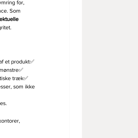
ymring for, 
ence. Som 
lektuelle 
itet.
af et produkt✅ 
emønstre✅ 
stiske træk✅ 
sser, som ikke 
es.
kontorer, 