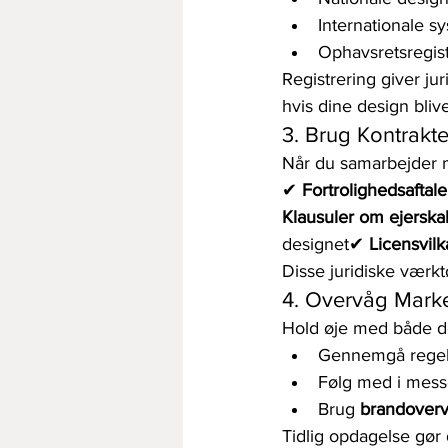
Internationale s
Ophavsretsregist
Registrering giver ju
hvis dine design blive
3. Brug Kontrakte
Når du samarbejder m
✔ 
Fortrolighedsaftal
Klausuler om ejerska
designet✔ 
Licensvilk
Disse juridiske værktø
4. Overvåg Mark
Hold øje med både de
Gennemgå regel
Følg med i messe
Brug 
brandoverv
Tidlig opdagelse gør