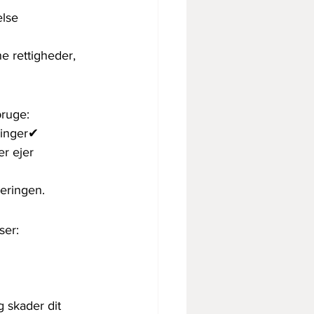
else
e rettigheder, 
bruge:
ninger✔ 
er ejer 
reringen.
ser:
 skader dit 