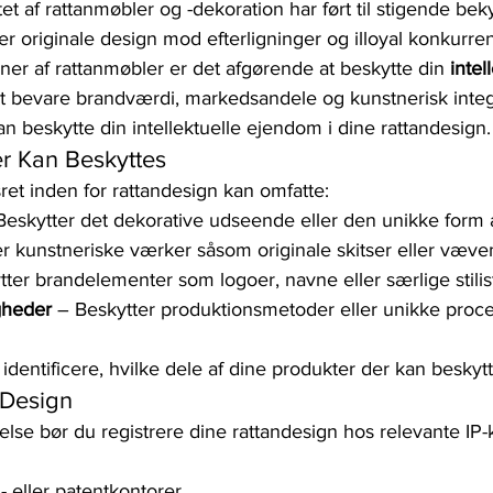
et af rattanmøbler og -dekoration har ført til stigende bek
r originale design mod efterligninger og illoyal konkurr
ner af rattanmøbler er det afgørende at beskytte din 
intel
at bevare brandværdi, markedsandele og kunstnerisk integr
n beskytte din intellektuelle ejendom i dine rattandesign.
er Kan Beskyttes
ret inden for rattandesign kan omfatte:
Beskytter det dekorative udseende eller den unikke form 
er kunstneriske værker såsom originale skitser eller væv
tter brandelementer som logoer, navne eller særlige stili
gheder
 – Beskytter produktionsmetoder eller unikke proce
t identificere, hvilke dele af dine produkter der kan beskytt
 Design
lse bør du registrere dine rattandesign hos relevante IP-
- eller patentkontorer