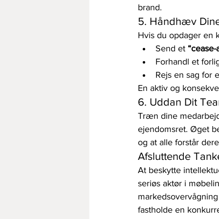
brand.
5. Håndhæv Dine
Hvis du opdager en kr
Send et 
“cease-a
Forhandl et forli
Rejs en sag for e
En aktiv og konsekven
6. Uddan Dit Tea
Træn dine medarbejder
ejendomsret. Øget bev
og at alle forstår der
Afsluttende Tank
At beskytte intellekt
seriøs aktør i møbelin
markedsovervågning o
fastholde en konkurr