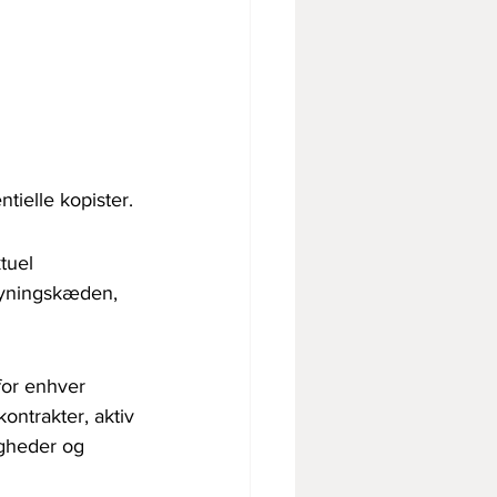
tielle kopister.
tuel 
rsyningskæden, 
for enhver 
ontrakter, aktiv 
igheder og 