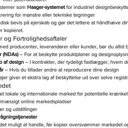
ystemer som 
Haager-systemet
 for industriel designbeskytt
rering for mønstre eller tekniske tegninger
ridisk bevis på ejerskab og gør det lettere at håndhæve din
r kopieret.
r og Fortrolighedsaftaler
ed producenter, leverandører eller kunder, bør du altid 
er (NDAs)
 – For at beskytte produktplaner og designoplys
b af design
 – I kontrakter, der tydeligt fastlægger, hvem d
år
 – Hvis du tillader andre at reproducere dine design
jer giver et ekstra lag af beskyttelse ud over selve regist
edet
t lokale og internationale marked for potentielle krænkel
mæssigt online markedspladser
r og udstillinger
ågningstjenester
 det muligt at handle, før kopier oversvømmer markedet og