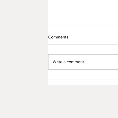
Comments
Write a comment...
Rattan Furniture Manufacture
for Premium Children’s Toys:
Combining Safety, Quality,
and Sustainability