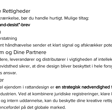
 Rettigheder
ænkelse, bør du handle hurtigt. Mulige tiltag:
nd-desist”-brev
g
rstatning
t håndhævelse sender et klart signal og afskrækker poten
m og Dine Partnere
e, leverandører og distributører i vigtigheden af intellek
idsthed sikrer, at dine design bliver beskyttet i hele fo
es ansvar.
er
uel ejendom i rattandesign er 
en strategisk nødvendighed
 
dustrien. Ved at kombinere juridiske registreringer, klare k
g intern uddannelse, kan du beskytte dine kreative rett
encefordel på det globale marked.