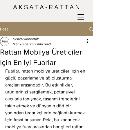
A K S A T A - R A T T A N
Post
aksata woodcraft
Mar 20, 2023
2 min read
Rattan Mobilya Üreticileri
İçin En İyi Fuarlar
Fuarlar, rattan mobilya üreticileri için en 
güçlü pazarlama ve ağ oluşturma 
araçları arasındadır. Bu etkinlikler, 
ürünlerinizi sergilemek, potansiyel 
alıcılarla tanışmak, tasarım trendlerini 
takip etmek ve dünyanın dört bir 
yanından tedarikçilerle bağlantı kurmak 
için fırsatlar sunar. Peki, bu kadar çok 
mobilya fuarı arasından hangileri rattan 