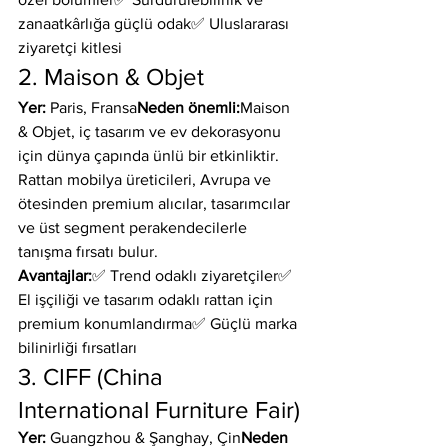
zanaatkârlığa güçlü odak✅ Uluslararası 
ziyaretçi kitlesi
2. Maison & Objet
Yer:
 Paris, Fransa
Neden önemli:
Maison 
& Objet, iç tasarım ve ev dekorasyonu 
için dünya çapında ünlü bir etkinliktir. 
Rattan mobilya üreticileri, Avrupa ve 
ötesinden premium alıcılar, tasarımcılar 
ve üst segment perakendecilerle 
tanışma fırsatı bulur.
Avantajlar:
✅ Trend odaklı ziyaretçiler✅ 
El işçiliği ve tasarım odaklı rattan için 
premium konumlandırma✅ Güçlü marka 
bilinirliği fırsatları
3. CIFF (China 
International Furniture Fair)
Yer:
 Guangzhou & Şanghay, Çin
Neden 