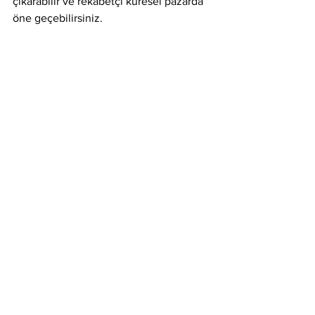
çıkarabilir ve rekabetçi küresel pazarda 
öne geçebilirsiniz.