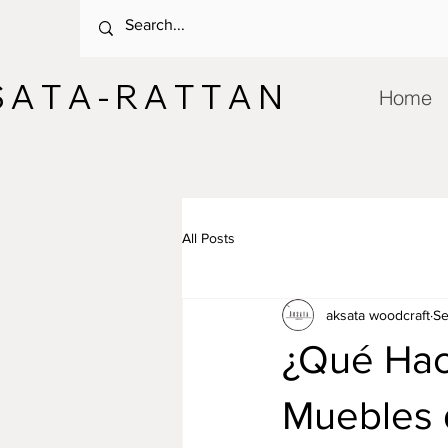
 A T A - R A T T A N
Home
All Posts
aksata woodcraft
Se
¿Qué Hac
Muebles 