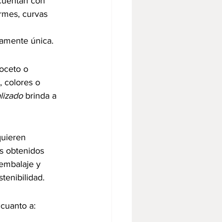
cuentan con 
rmes, curvas 
ramente única.
boceto o 
 colores o 
lizado
 brinda a 
uieren 
s obtenidos 
embalaje y 
tenibilidad.
 cuanto a: