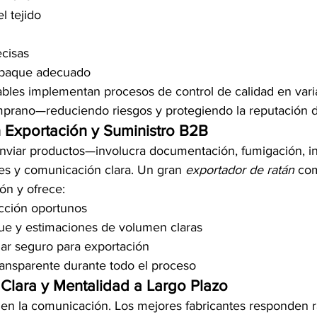
l tejido
cisas
mpaque adecuado
iables implementan procesos de control de calidad en vari
mprano—reduciendo riesgos y protegiendo la reputación d
n Exportación y Suministro B2B
enviar productos—involucra documentación, fumigación, i
s y comunicación clara. Un gran 
exportador de ratán
 co
ión y ofrece:
cción oportunos
ue y estimaciones de volumen claras
r seguro para exportación
ansparente durante todo el proceso
Clara y Mentalidad a Largo Plazo
 en la comunicación. Los mejores fabricantes responden 