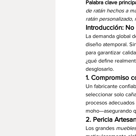
Palabra clave princip
de ratán hechos a ma
ratán personalizado,
Introducción: No
La demanda global de
diseño atemporal. Sin
para garantizar calid
¿qué define realment
desglosarlo.
1. Compromiso co
Un fabricante confiab
seleccionar solo caña
procesos adecuados d
moho—asegurando que
2. Pericia Artesa
Los grandes 
muebles