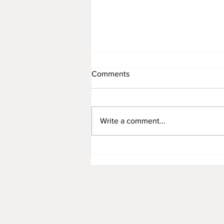
Comments
Write a comment...
Rattan Furniture Manufacture
for Premium Children’s Toys:
Combining Safety, Quality,
and Sustainability