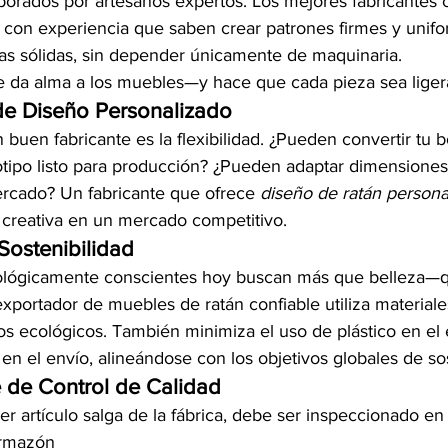
orados por artesanos expertos. Los mejores fabricantes 
 con experiencia que saben crear patrones firmes y unifo
ras sólidas, sin depender únicamente de maquinaria.
 da alma a los muebles—y hace que cada pieza sea lige
de Diseño Personalizado
 buen fabricante es la flexibilidad. ¿Pueden convertir tu 
tipo listo para producción? ¿Pueden adaptar dimensiones,
ercado? Un fabricante que ofrece 
diseño de ratán persona
 creativa en un mercado competitivo.
Sostenibilidad
lógicamente conscientes hoy buscan más que belleza—q
xportador de muebles de ratán confiable utiliza materiale
s ecológicos. También minimiza el uso de plástico en el 
a en el envío, alineándose con los objetivos globales de sos
e de Control de Calidad
r artículo salga de la fábrica, debe ser inspeccionado en
armazón