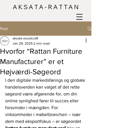
A K S A T A - R A T T A N
Post
aksata woodcraft
Jan 29, 2025
2 min read
Hvorfor “Rattan Furniture
Manufacturer” er et
Højværdi-Søgeord
I den digitale markedsførings og globale 
handelsverden kan valget af det rette 
søgeord være afgørende for, om din 
online synlighed fører til succes eller 
forsvinder i mængden. For 
virksomheder i møbelbranchen – især 
dem med eksportfokus – er søgeordet 