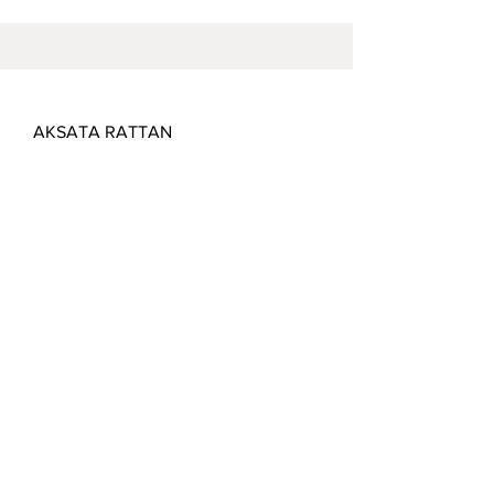
Manufacturing
AKSATA RATTAN
Warehouse 1
Jalan Lebak, Karangsari
Cirebon, Jawa Barat,
Indonesia
Warehouse 2
Jalan Fatahilah
Desa Megu Gede
Kec Weru, Kab. Cirebon
Indonesia