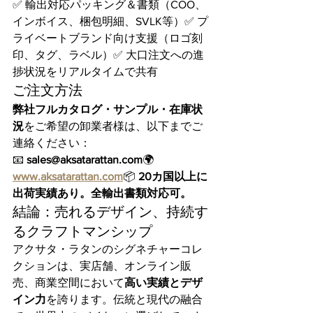
✅ 輸出対応パッキング＆書類（COO、
インボイス、梱包明細、SVLK等）✅ プ
ライベートブランド向け支援（ロゴ刻
印、タグ、ラベル）✅ 大口注文への進
捗状況をリアルタイムで共有
ご注文方法
弊社フルカタログ・サンプル・在庫状
況
をご希望の卸業者様は、以下までご
連絡ください：
📧 
sales@aksatarattan.com
🌍 
www.aksatarattan.com
📦 
20カ国以上に
出荷実績あり。全輸出書類対応可。
結論：売れるデザイン、持続す
るクラフトマンシップ
アクサタ・ラタンのシグネチャーコレ
クションは、実店舗、オンライン販
売、商業空間において
高い実績とデザ
イン力
を誇ります。伝統と現代の融合