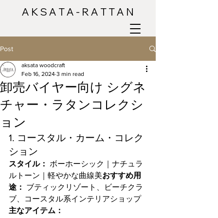
A K S A T A - R A T T A N
Post
aksata woodcraft
Feb 16, 2024
3 min read
卸売バイヤー向け シグネ
チャー・ラタンコレクシ
ョン
1. コースタル・カーム・コレク
ション
スタイル：
 ボーホーシック｜ナチュラ
ルトーン｜軽やかな曲線美
おすすめ用
途：
 ブティックリゾート、ビーチクラ
ブ、コースタル系インテリアショップ
主なアイテム：