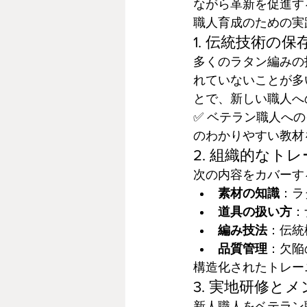
ながら革新を促進す
職人育成のための実
1. 伝統技術の
多くのラタン編みの
れていないことが多
とで、新しい職人へ
✅ ベテラン職人へ
のわかりやすい教材
2. 組織的なト
次の内容をカバーす
素材の知識
：ラ
道具の扱い方
：
編み技法
：伝統
品質管理
：欠陥
構造化されたトレー
3. 実地研修と
新人職人をベテラン