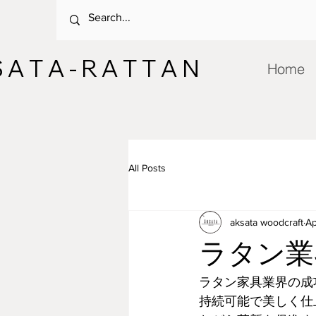
 A T A - R A T T A N
Home
All Posts
aksata woodcraft
Ap
ラタン業
ラタン家具業界の成
持続可能で美しく仕