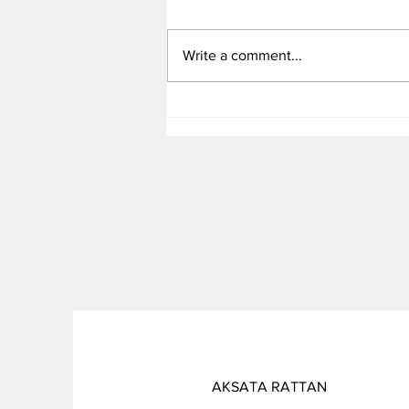
Write a comment...
Rattan Furniture Manufacture
for Premium Children’s Toys:
Combining Safety, Quality,
and Sustainability
AKSATA RATTAN