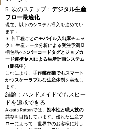
5. 次のステップ：
デジタル生産
フロー最適化
現在、以下のシステム導入を進めてい
ます：
📱 各工程ごとの
モバイル入出庫チェッ
ク
📊 生産データ分析による
受注予測
🧾 
梱包品への
バーコードタグとジョブカ
ード連携
🧠 
AIによる生産計画システム
（開発中）
これにより、
手作業産業でもスマート
かつスケーラブルな生産体制
を実現し
ます。
結論：ハンドメイドでもスピー
ドを追求できる
Aksata Rattanでは、
効率性と職人技の
共存
を目指しています。優れた生産フ
ローによって、世界中のお客様に対し