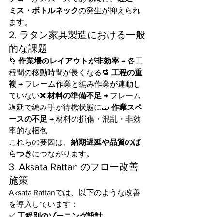
ミス・ボトルネック
の発生が抑えられ
ます。
2. ラタン家具製造における一般
的な課題
🌀 
作業場のレイアウトが非効率
 → 各工
程間の移動時間が長くなる🔁 
工程の重
複
 → フレーム作業と編み作業が連動し
ていない❌ 
材料の準備不足
 → フレーム
遅延で編み手が待機状態に🧱 
作業スペ
ースの不足
 → 材料の損傷・混乱・非効
率的な梱包
これらの要因は、
納期遅延や品質のば
らつき
につながります。
3. Aksata Rattan のフロー改善
施策
Aksata Rattanでは、以下のような改善
を導入しています：
✅ 
工程別のゾーニング設計