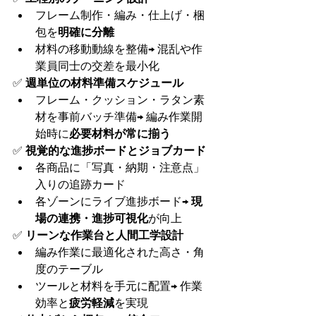
フレーム制作・編み・仕上げ・梱
包を
明確に分離
材料の移動動線を整備→ 混乱や作
業員同士の交差を最小化
✅ 
週単位の材料準備スケジュール
フレーム・クッション・ラタン素
材を事前バッチ準備→ 編み作業開
始時に
必要材料が常に揃う
✅ 
視覚的な進捗ボードとジョブカード
各商品に「写真・納期・注意点」
入りの追跡カード
各ゾーンにライブ進捗ボード→ 
現
場の連携・進捗可視化
が向上
✅ 
リーンな作業台と人間工学設計
編み作業に最適化された高さ・角
度のテーブル
ツールと材料を手元に配置→ 作業
効率と
疲労軽減
を実現