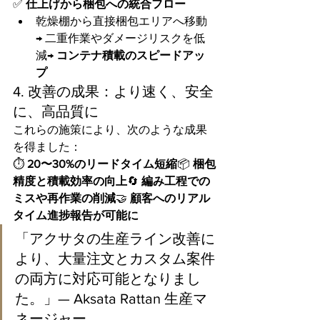
✅ 
仕上げから梱包への統合フロー
乾燥棚から直接梱包エリアへ移動
→ 二重作業やダメージリスクを低
減→ 
コンテナ積載のスピードアッ
プ
4. 改善の成果：より速く、安全
に、高品質に
これらの施策により、次のような成果
を得ました：
⏱ 
20〜30%のリードタイム短縮
📦 
梱包
精度と積載効率の向上
🔄 
編み工程での
ミスや再作業の削減
🤝 
顧客へのリアル
タイム進捗報告が可能に
「アクサタの生産ライン改善に
より、大量注文とカスタム案件
の両方に対応可能となりまし
た。」— Aksata Rattan 生産マ
ネージャー