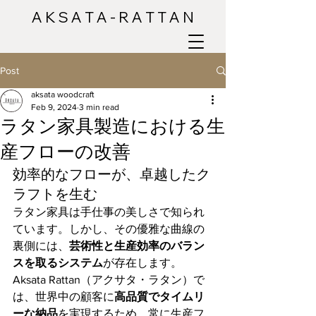
A K S A T A - R A T T A N
Post
aksata woodcraft
Feb 9, 2024
3 min read
ラタン家具製造における生
産フローの改善
効率的なフローが、卓越したク
ラフトを生む
ラタン家具は手仕事の美しさで知られ
ています。しかし、その優雅な曲線の
裏側には、
芸術性と生産効率のバラン
スを取るシステム
が存在します。
Aksata Rattan（アクサタ・ラタン）で
は、世界中の顧客に
高品質でタイムリ
ーな納品
を実現するため、常に生産フ