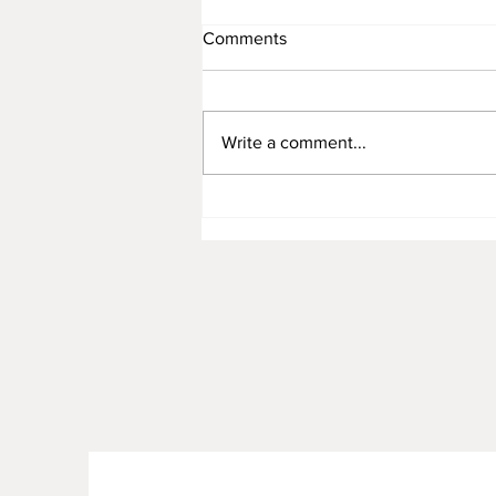
Comments
Write a comment...
Rattan Furniture Manufacture
for Premium Children’s Toys:
Combining Safety, Quality,
and Sustainability