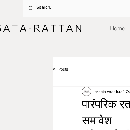
 A T A - R A T T A N
Home
All Posts
aksata woodcraft
Oc
पारंपरिक र
समावेश