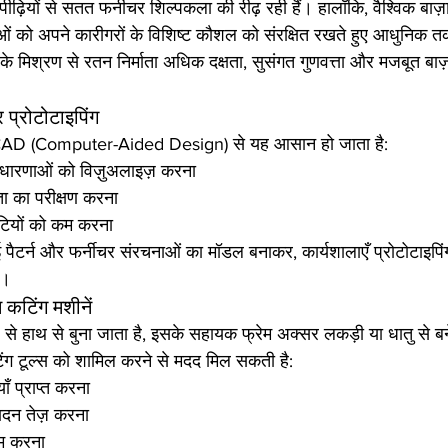
ढ़ियों से सतत फर्नीचर शिल्पकला की रीढ़ रही हैं। हालाँकि, वैश्विक बाज़ार म
ाओं को अपने कारीगरों के विशिष्ट कौशल को संरक्षित रखते हुए आधुनिक
 मिश्रण से रतन निर्माता अधिक दक्षता, सुसंगत गुणवत्ता और मजबूत बाज़ार
प्रोटोटाइपिंग
े CAD (Computer-Aided Design) से यह आसान हो जाता है:
धारणाओं को विज़ुअलाइज़ करना
यता का परीक्षण करना
ुटियों को कम करना
पैटर्न और फर्नीचर संरचनाओं का मॉडल बनाकर, कार्यशालाएँ प्रोटोटाइपि
ं।
कटिंग मशीनें
 से हाथ से बुना जाता है, इसके सहायक फ्रेम अक्सर लकड़ी या धातु से बन
ंग टूल्स को शामिल करने से मदद मिल सकती है:
ँ प्राप्त करना
पादन तेज़ करना
कम करना