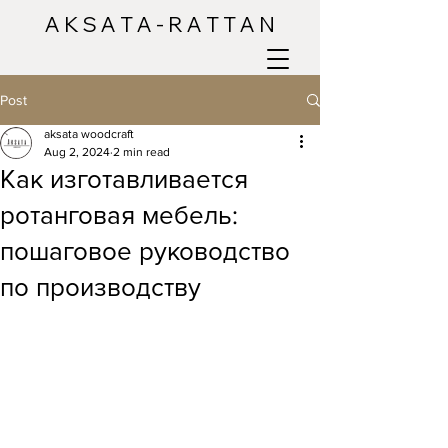
A K S A T A - R A T T A N
Post
aksata woodcraft
Aug 2, 2024
2 min read
Как изготавливается
ротанговая мебель:
пошаговое руководство
по производству