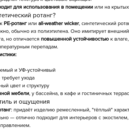
ходит для использования в помещении
 или на крытых
нтетический ротанг?
к 
PE-ротанг
 или 
all-weather wicker
, синтетический рота
кно, обычно из полиэтилена. Оно имитирует внешний
а, но отличается 
повышенной устойчивостью
 к влаге,
мпературным перепадам.
истики:
й
емый и УФ-устойчивый
 требует ухода
ый цвет и структуру
чной мебели
, у бассейна, в кафе и гостиничных террас
стиль и ощущения
отанг
: придаёт изделию ремесленный, "тёплый" характ
ьно — отлично подходит для интерьеров с экостилем, 
аправлением.