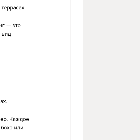
 террасах.
нг — это 
 вид 
 
ах.
ер. Каждое 
бохо или 