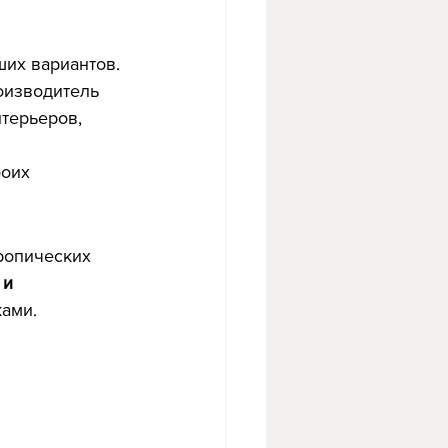
ших вариантов. 
оизводитель 
терьеров, 
оих 
ропических 
и 
ками.