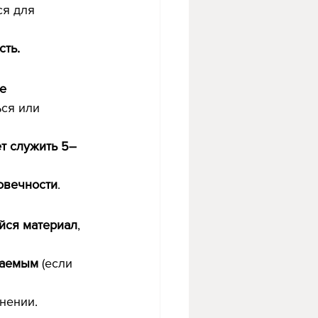
ся для 
сть.
е 
ся или 
т служить 5–
овечности
.
йся материал
, 
ваемым
 (если 
нении.