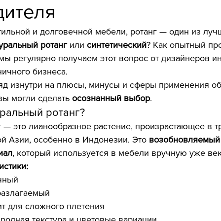
дителя
стильной и долговечной мебели, ротанг — один из луч
уральный ротанг
 или 
синтетический
? Как опытный пр
 мы регулярно получаем этот вопрос от дизайнеров ин
ничного бизнеса.
яд изнутри на плюсы, минусы и сферы применения об
вы могли сделать 
осознанный выбор
.
туральный ротанг?
 — это лианообразное растение, произрастающее в т
й Азии, особенно в Индонезии. Это 
возобновляемый 
иал
, который используется в мебели вручную уже ве
истики:
чный
разлагаемый
ит для сложного плетения
родная текстура и цветовые вариации