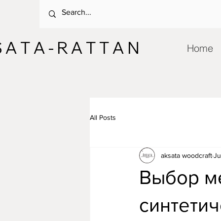
 A T A - R A T T A N
Home
All Posts
aksata woodcraft
Ju
Выбор м
синтетич