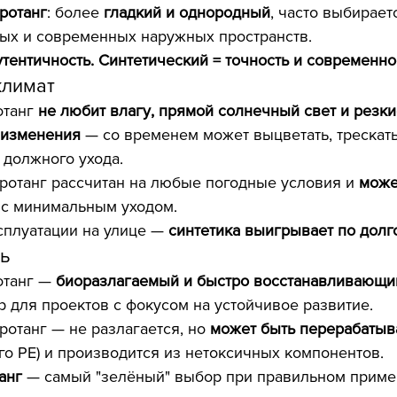
ротанг
: более 
гладкий и однородный
, часто выбирает
ых и современных наружных пространств.
тентичность. Синтетический = точность и современно
климат
танг 
не любит влагу, прямой солнечный свет и резки
 изменения
 — со временем может выцветать, трескать
 должного ухода.
ротанг рассчитан на любые погодные условия и 
може
 с минимальным уходом.
сплуатации на улице — 
синтетика выигрывает по долг
ь
танг — 
биоразлагаемый и быстро восстанавливающи
 для проектов с фокусом на устойчивое развитие.
ротанг — не разлагается, но 
может быть перерабаты
го PE) и производится из нетоксичных компонентов.
анг
 — самый "зелёный" выбор при правильном приме