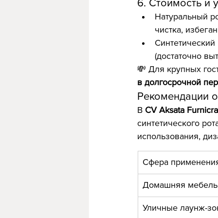
6. Стоимость и 
Натуральный ро
чистка, избеган
Синтетический 
(достаточно вы
💸 Для крупных гос
в долгосрочной пе
Рекомендации о
В 
CV Aksata Furnicraf
синтетического рот
использования, диз
Сфера применени
Домашняя мебель
Уличные лаунж-зо