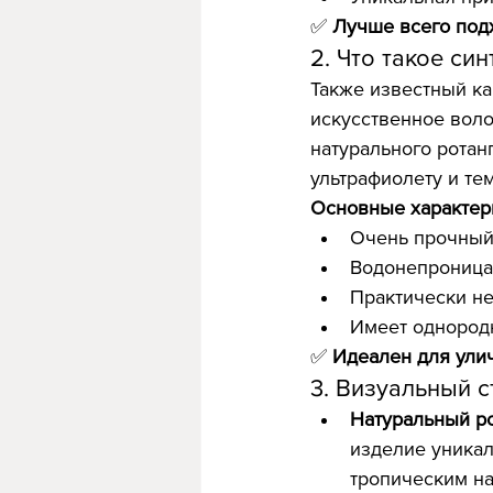
✅ 
Лучше всего под
2. Что такое си
Также известный ка
искусственное воло
натурального ротанг
ультрафиолету и те
Основные характер
Очень прочны
Водонепроница
Практически не
Имеет однородн
✅ 
Идеален для ули
3. Визуальный 
Натуральный р
изделие уникал
тропическим н