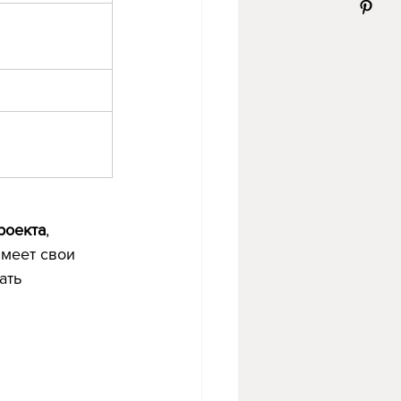
роекта
, 
меет свои 
ать 