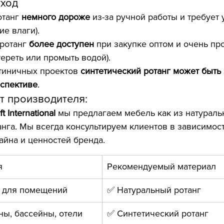
уход
танг 
немного дороже
 из-за ручной работы и требует 
ие влаги).
ротанг 
более доступен
 при закупке оптом и очень про
тереть или промыть водой).
тиничных проектов 
синтетический ротанг может быть
рспективе
.
т производителя:
t International
 мы предлагаем мебель как из натурально
анга. Мы всегда консультируем клиентов в зависимост
айна и ценностей бренда.
я
Рекомендуемый материал
 для помещений
✅ Натуральный ротанг
ны, бассейны, отели
✅ Синтетический ротанг